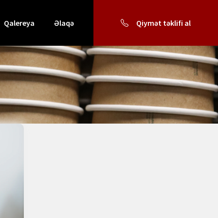
Qalereya
Əlaqə
Qiymət təklifi al