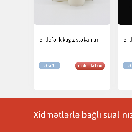
Birdəfəlik kağız stəkanlar
Bir
məhsula bax
ətraflı
ət
Xidmətlərlə bağlı sualını