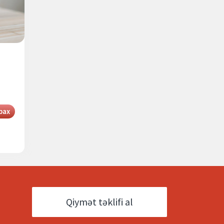
bax
Qiymət təklifi al