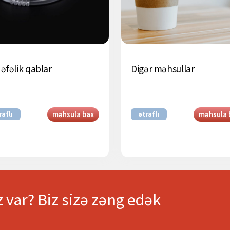
dəfəlik qablar
Digər məhsullar
məhsula bax
məhsula 
raflı
ətraflı
z var? Biz sizə zəng edək