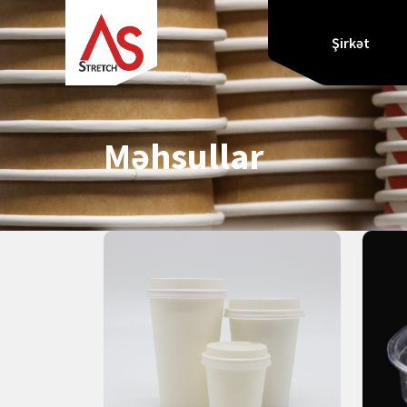
Şirkət
Məhsullar